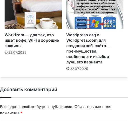
Workfrom — для тех, кто
Wordpress.org и
ищет кофе, WiFi и хорошие
Wordpress.com для
флюиды
создания веб-сайта —
преимущества,
22.07.2025
особенности и выбор
лучшего варианта
22.07.2025
Добавить комментарий
Ваш адрес email не будет опубликован.
Обязательные поля
помечены
*
К