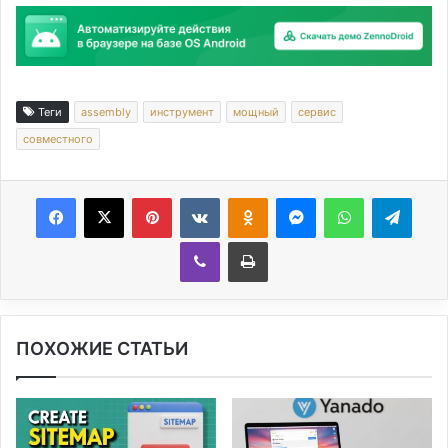
Теги
assembly
инструмент
мощный
сервис
совместного
Facebook
X
Pinterest
Вконтакте
Одноклассники
Messenger
WhatsApp
Telegram
Viber
Печатать
ПОХОЖИЕ СТАТЬИ