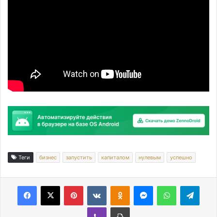
Теги
бизнес
запустить
капиталом
нулевым
успешно
Facebook
X
Pinterest
Вконтакте
Одноклассники
Messenger
WhatsApp
Telegram
Viber
Печатать