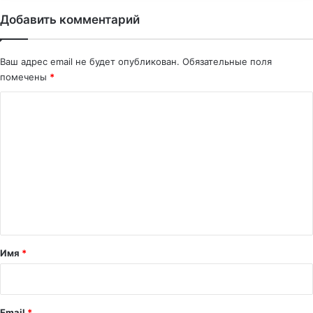
Добавить комментарий
Ваш адрес email не будет опубликован.
Обязательные поля
помечены
*
К
о
м
м
е
н
т
а
Имя
*
р
и
й
Email
*