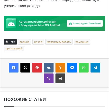
увеличению дохода.
Теги
android
доход
максимизировать
помощью
приложений
Facebook
X
Pinterest
Вконтакте
Одноклассники
Messenger
WhatsApp
Telegram
Viber
Печатать
ПОХОЖИЕ СТАТЬИ