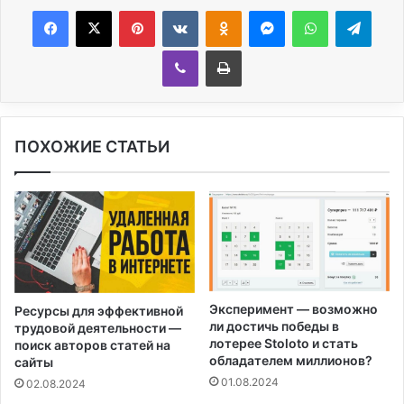
Facebook
X
Pinterest
Вконтакте
Одноклассники
Messenger
WhatsApp
Telegram
Viber
Печатать
ПОХОЖИЕ СТАТЬИ
Эксперимент — возможно
Ресурсы для эффективной
ли достичь победы в
трудовой деятельности —
лотерее Stoloto и стать
поиск авторов статей на
обладателем миллионов?
сайты
01.08.2024
02.08.2024