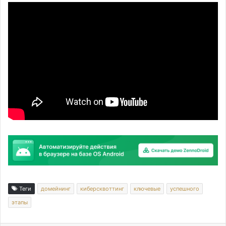
Теги
домейнинг
киберсквоттинг
ключевые
успешного
этапы