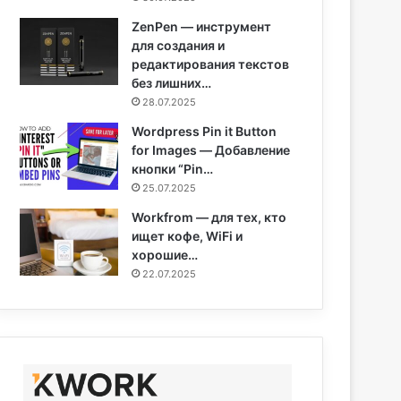
ZenPen — инструмент
для создания и
редактирования текстов
без лишних…
28.07.2025
Wordpress Pin it Button
for Images — Добавление
кнопки “Pin…
25.07.2025
Workfrom — для тех, кто
ищет кофе, WiFi и
хорошие…
22.07.2025