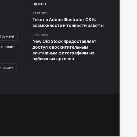
нужен
09.01.2015
Текст в Adobe Illustrator CS 5:
возможности и тонкости работы
27.11.2023
трумент
New Old Stock предоставляет
ставляет
доступ к восхитительным
винтажным фотографиям из
публичных архивов
ографии