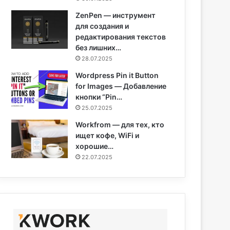
ZenPen — инструмент
для создания и
редактирования текстов
без лишних…
28.07.2025
Wordpress Pin it Button
for Images — Добавление
кнопки “Pin…
25.07.2025
Workfrom — для тех, кто
ищет кофе, WiFi и
хорошие…
22.07.2025