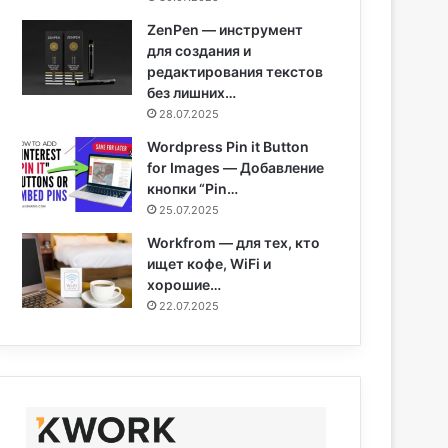
ZenPen — инструмент
для создания и
редактирования текстов
без лишних…
28.07.2025
Wordpress Pin it Button
for Images — Добавление
кнопки “Pin…
25.07.2025
Workfrom — для тех, кто
ищет кофе, WiFi и
хорошие…
22.07.2025