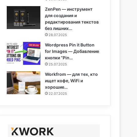
ZenPen — инструмент
для создания и
редактирования текстов
без лишних…
28.07.2025
Wordpress Pin it Button
for Images — Добавление
кнопки “Pin…
25.07.2025
Workfrom — для тех, кто
ищет кофе, WiFi и
хорошие…
22.07.2025