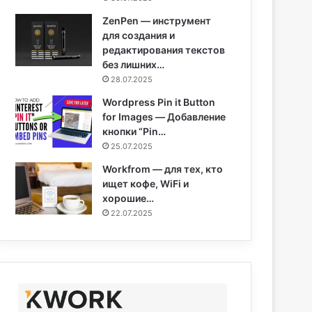
ZenPen — инструмент
для создания и
редактирования текстов
без лишних…
28.07.2025
Wordpress Pin it Button
for Images — Добавление
кнопки “Pin…
25.07.2025
Workfrom — для тех, кто
ищет кофе, WiFi и
хорошие…
22.07.2025