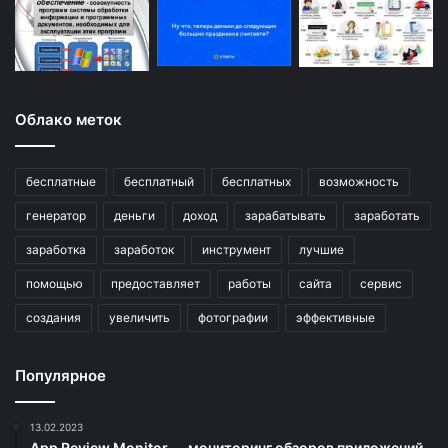
Облако меток
бесплатные
бесплатный
бесплатных
возможность
генератор
деньги
доход
зарабатывать
заработать
заработка
заработок
инструмент
лучшие
помощью
предоставляет
работы
сайта
сервис
создания
увеличить
фотографии
эффективные
Популярное
13.02.2023
App Review Monitor — мониторинг обзоров приложений,