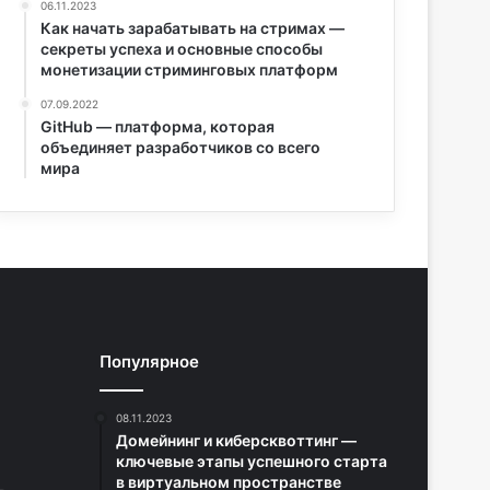
06.11.2023
Как начать зарабатывать на стримах —
секреты успеха и основные способы
монетизации стриминговых платформ
07.09.2022
GitHub — платформа, которая
объединяет разработчиков со всего
мира
Популярное
08.11.2023
Домейнинг и киберсквоттинг —
ключевые этапы успешного старта
в виртуальном пространстве