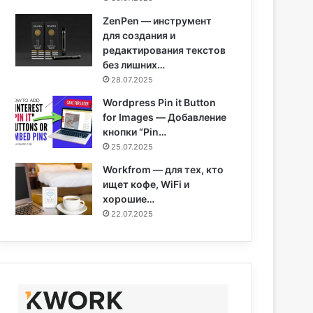
ZenPen — инструмент
для создания и
редактирования текстов
без лишних…
28.07.2025
Wordpress Pin it Button
for Images — Добавление
кнопки “Pin…
25.07.2025
Workfrom — для тех, кто
ищет кофе, WiFi и
хорошие…
22.07.2025