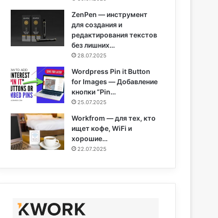
ZenPen — инструмент
для создания и
редактирования текстов
без лишних…
28.07.2025
Wordpress Pin it Button
for Images — Добавление
кнопки “Pin…
25.07.2025
Workfrom — для тех, кто
ищет кофе, WiFi и
хорошие…
22.07.2025