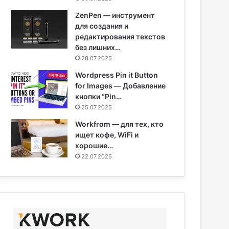
ZenPen — инструмент
для создания и
редактирования текстов
без лишних…
28.07.2025
Wordpress Pin it Button
for Images — Добавление
кнопки “Pin…
25.07.2025
Workfrom — для тех, кто
ищет кофе, WiFi и
хорошие…
22.07.2025