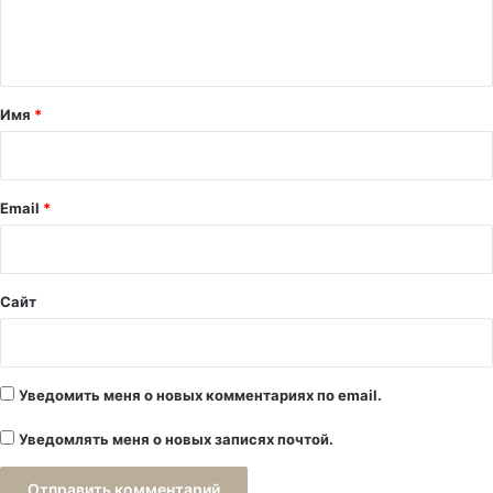
е
н
т
а
Имя
*
р
и
й
Email
*
*
Сайт
Уведомить меня о новых комментариях по email.
Уведомлять меня о новых записях почтой.