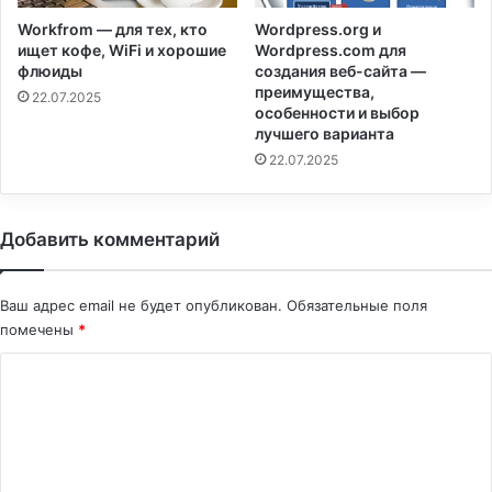
Workfrom — для тех, кто
Wordpress.org и
ищет кофе, WiFi и хорошие
Wordpress.com для
флюиды
создания веб-сайта —
преимущества,
22.07.2025
особенности и выбор
лучшего варианта
22.07.2025
Добавить комментарий
Ваш адрес email не будет опубликован.
Обязательные поля
помечены
*
К
о
м
м