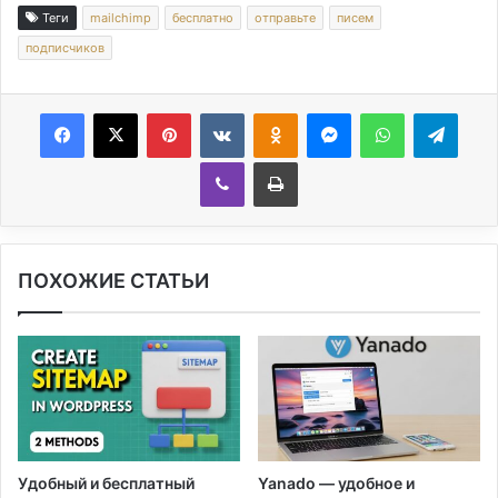
Теги
mailchimp
бесплатно
отправьте
писем
подписчиков
Facebook
X
Pinterest
Вконтакте
Одноклассники
Messenger
WhatsApp
Telegram
Viber
Печатать
ПОХОЖИЕ СТАТЬИ
Удобный и бесплатный
Yanado — удобное и