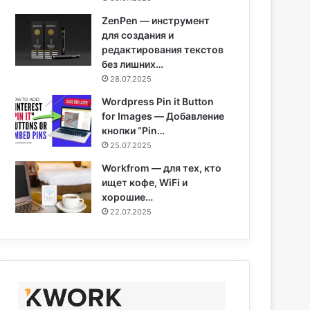
ZenPen — инструмент
для создания и
редактирования текстов
без лишних…
28.07.2025
Wordpress Pin it Button
for Images — Добавление
кнопки “Pin…
25.07.2025
Workfrom — для тех, кто
ищет кофе, WiFi и
хорошие…
22.07.2025