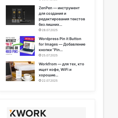
ZenPen — инструмент
для создания и
редактирования текстов
без лишних…
28.07.2025
Wordpress Pin it Button
for Images — Добавление
кнопки “Pin…
25.07.2025
Workfrom — для тех, кто
ищет кофе, WiFi и
хорошие…
22.07.2025