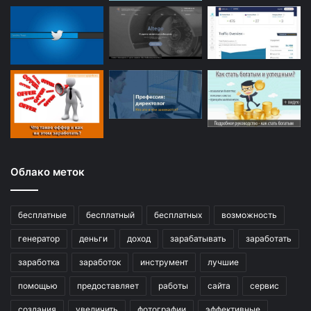
Облако меток
бесплатные
бесплатный
бесплатных
возможность
генератор
деньги
доход
зарабатывать
заработать
заработка
заработок
инструмент
лучшие
помощью
предоставляет
работы
сайта
сервис
создания
увеличить
фотографии
эффективные