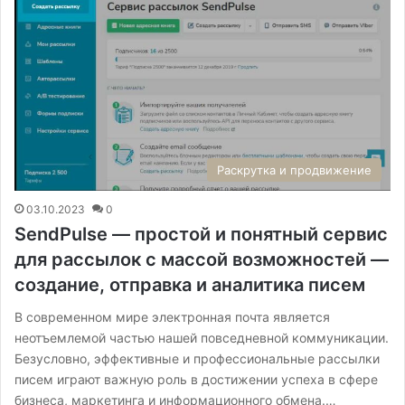
Раскрутка и продвижение
03.10.2023
0
SendPulse — простой и понятный сервис
для рассылок с массой возможностей —
создание, отправка и аналитика писем
В современном мире электронная почта является
неотъемлемой частью нашей повседневной коммуникации.
Безусловно, эффективные и профессиональные рассылки
писем играют важную роль в достижении успеха в сфере
бизнеса, маркетинга и информационного обмена.…