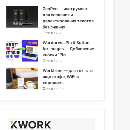
ZenPen — инструмент
для создания и
редактирования текстов
без лишних…
28.07.2025
Wordpress Pin it Button
for Images — Добавление
кнопки “Pin…
25.07.2025
Workfrom — для тех, кто
ищет кофе, WiFi и
хорошие…
22.07.2025