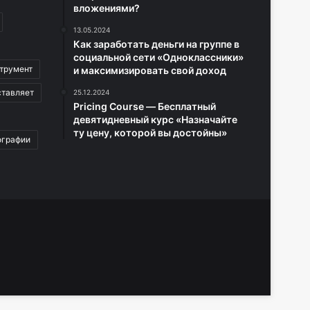
вложениями?
13.05.2024
Как заработать деньги на группе в
социальной сети «Одноклассники»
трумент
и максимизировать свой доход
ставляет
25.12.2024
Pricing Course — Бесплатный
девятидневный курс «Назначайте
ту цену, которой вы достойны»
ографии