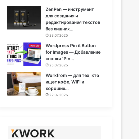
ZenPen — инструмент
для создания и
редактирования текстов
без лишних…
28.07.2025
Wordpress Pin it Button
for Images — Добавление
кнопки “Pin…
25.07.2025
Workfrom — для тех, кто
ищет кофе, WiFi и
хорошие…
22.07.2025