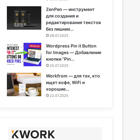
ZenPen — инструмент
для создания и
редактирования текстов
без лишних…
28.07.2025
Wordpress Pin it Button
for Images — Добавление
кнопки “Pin…
25.07.2025
Workfrom — для тех, кто
ищет кофе, WiFi и
хорошие…
22.07.2025